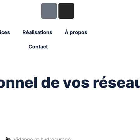
ices
Réalisations
À propos
Contact
ionnel de vos résea
Vidange et hydrocurage